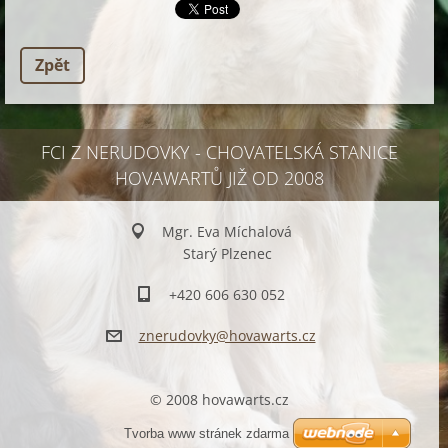
Zpět
FCI Z NERUDOVKY - CHOVATELSKÁ STANICE
HOVAWARTŮ JIŽ OD 2008
Mgr. Eva Míchalová
Starý Plzenec
+420 606 630 052
znerudov
ky@hovaw
arts.cz
© 2008 hovawarts.cz
Tvorba www stránek zdarma