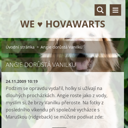
WE ♥ HOVAWARTS
Úvodní stránka
>
Angie dorůstá Vanilku
ANGIE DORŮSTÁ VANILKU
24.11.2009 10:19
Podzim se opravdu vydařil, holky si užívají na
dlouhých procházkách. Angie roste jako z vody,
myslím si, že brzy Vanilku přeroste. Na fotky z
posledního víkendu při společné vycházce s
Maruškou (ridgeback) se můžete podívat zde: