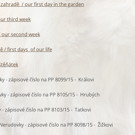
 zahradě / our first day in the garden
our third week
/ our second week
 / first days of our life
štěňátek
y - zápisové číslo na PP 8099/15 - Královi
y - zápisové číslo na PP 8105/15 - Hrubých
 - zápisové číslo na PP 8103/15 - Tatkovi
Nerudovky - zápisové číslo na PP 8098/15 - Žižkovi