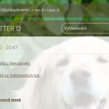
ŠTĚŇÁTKA/PUPPIES
>
Vrh D / Litter D
ITTER D
 - 20:47
ella z Nerudovky
réd ze Světlovských luk
second week