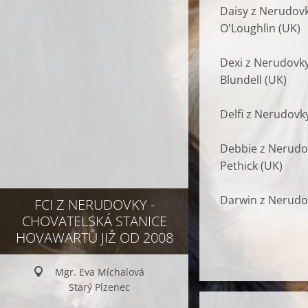
Daisy z Nerudovk
O'Loughlin (UK)
Dexi z Nerudovky
Blundell (UK)
Delfi z Nerudovk
Debbie z Nerudov
Pethick (UK)
Darwin z Nerudov
FCI Z NERUDOVKY -
CHOVATELSKÁ STANICE
HOVAWARTŮ JIŽ OD 2008
Mgr. Eva Míchalová
Starý Plzenec