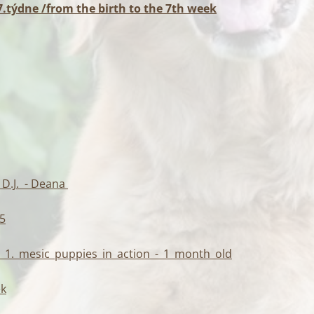
7.týdne /from the birth to the 7th week
 D.J. - Deana
5
-_1._mesic_puppies_in_action_-_1_month_old
ek