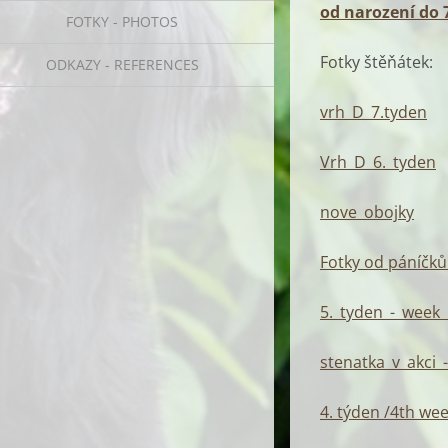
od narození do 
FOTKY - PHOTOS
Fotky štěňátek:
ODKAZY - REFERENCES
vrh_D_7.tyden
Vrh_D_6._tyden
nove_obojky
Fotky od páníčků
5._tyden_-_week_
stenatka_v_akci_
4. týden /4th we