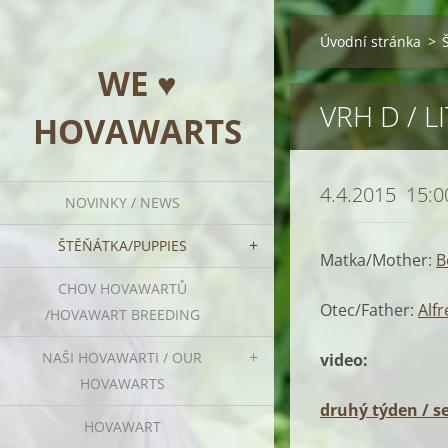
Úvodní stránka
>
WE ♥
VRH D / L
HOVAWARTS
4.4.2015 15:00
NOVINKY / NEWS
ŠTĚŇÁTKA/PUPPIES
Matka/Mother:
B
CHOV HOVAWARTŮ
Otec/Father:
Alf
/HOVAWART BREEDING
NAŠI HOVAWARTI / OUR
video:
HOVAWARTS
druhý týden / 
HOVAWART