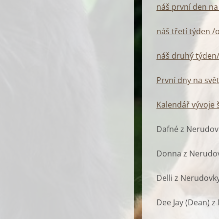
náš první den na
náš třetí týden /
náš druhý týden
První dny na světě
Kalendář vývoje 
Dafné z Nerudovk
Donna z Nerudovk
Delli z Nerudovky
Dee Jay (Dean) z 