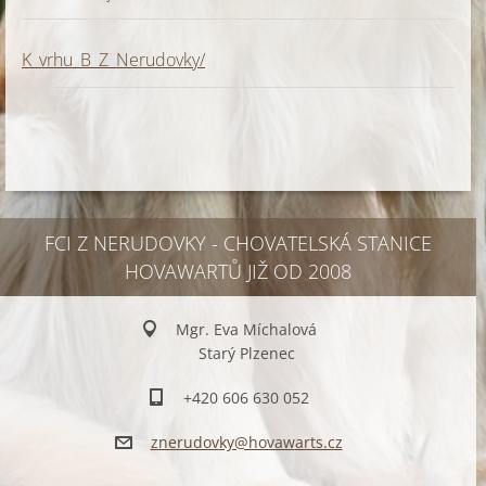
K_vrhu_B_Z_Nerudovky/
FCI Z NERUDOVKY - CHOVATELSKÁ STANICE
HOVAWARTŮ JIŽ OD 2008
Mgr. Eva Míchalová
Starý Plzenec
+420 606 630 052
znerudov
ky@hovaw
arts.cz