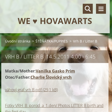
WE ♥ HOVAWARTS
Úvodní stránka
>
ŠTĚŇÁTKA/PUPPIES
>
Vrh B / Litter B
VRH B / LITTER B 14.5.2011 4:00 - 6:45
Matka/Mother:
Vanilka Gasko Prim
Otec/Father:
Charlie Šlovický vrch
váhový graf vrh B.pdf (29,1 kB)
Fotky VRH_B_porod_a_1.den/ Photos LITTER B birth and
the first day