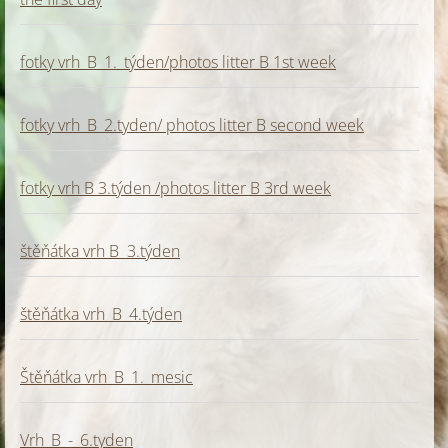
fotky vrh_B_1._týden/photos litter B 1st week
fotky vrh_B_2.tyden/ photos litter B second week
fotky vrh B 3.týden /photos litter B 3rd week
štěňátka vrh B 3.týden
štěňátka vrh_B_4.týden
Štěňátka vrh_B_1._mesic
Vrh_B_-_6.tyden