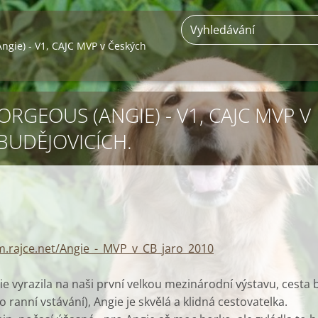
ngie) - V1, CAJC MVP v Českých
RGEOUS (ANGIE) - V1, CAJC MVP V
BUDĚJOVICÍCH.
m.rajce.net/Angie_-_MVP_v_CB_jaro_2010
e vyrazila na naši první velkou mezinárodní výstavu, cesta 
o ranní vstávání), Angie je skvělá a klidná cestovatelka.