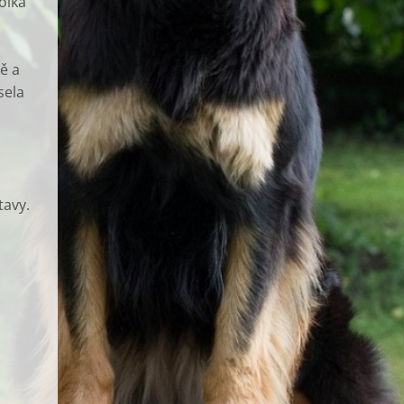
olka
ě a
sela
tavy.