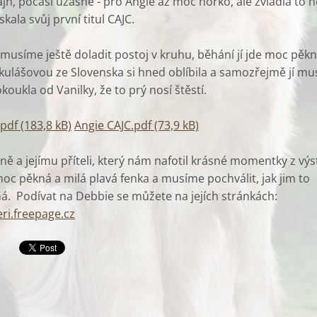
jn, počasí úžasné - pro Angie až moc horko, ale zvládla to h
skala svůj první titul CAJC.
usíme ještě doladit postoj v kruhu, běhání jí jde moc pěkn
kulášovou ze Slovenska si hned oblíbila a samozřejmě jí mu
okoukla od Vanilky, že to prý nosí štěstí.
df (183,8 kB)
Angie CAJC.pdf (73,9 kB)
ně a jejímu příteli, který nám nafotil krásné momentky z výs
moc pěkná a milá plavá fenka a musíme pochválit, jak jim to
á. Podívat na Debbie se můžete na jejích stránkách:
ri.freepage.cz