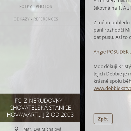
Atmosféra byla fa
FOTKY - PHOTOS
šikovná na 1. A zí
ODKAZY - REFERENCES
Z mého pohledu m
paní rozhodčí Mi
dát pusu. Asi to 
Angie POSUDEK .p
Moc děkuji Kristý
Jejich Debbie je 
krásně spolu běh
www.debbiekatve
FCI Z NERUDOVKY -
CHOVATELSKÁ STANICE
HOVAWARTŮ JIŽ OD 2008
Zpět
Mgr. Eva Míchalová