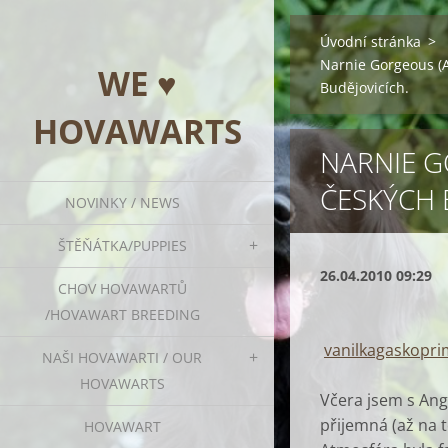
Úvodní stránka
>
Narnie Gorgeous (A
WE ♥
Budějovicích.
HOVAWARTS
NARNIE GO
ČESKÝCH 
NOVINKY / NEWS
ŠTĚŇÁTKA/PUPPIES
26.04.2010 09:29
CHOV HOVAWARTŮ
/HOVAWART BREEDING
vanilkagaskopri
NAŠI HOVAWARTI / OUR
HOVAWARTS
Včera jsem s Angi
přijemná (až na t
HOVAWART