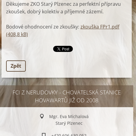
Děkujeme ZKO Starý Plzenec za perfektní přípravu
zkoušek, dobrý kolektiv a příjemné zázemí.
Bodové ohodnocení ze zkoušky:
zkouška FPr1.pdf
(408,8 kB)
Zpět
FCI Z NERUDOVKY - CHOVATELSKÁ STANICE
HOVAWARTŮ JIŽ OD 2008
Mgr. Eva Míchalová
Starý Plzenec
+420 606 630 052