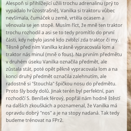
Alespoň si přihlížející užili trochu adrenalinu (prý to
vypadalo hrůzostrašně), Vanilka si traktoru vůbec
nevšímala, čumáček u země, vrtěla ocasem a
věnovala se jen stopě. Musím říct, že mně ten traktor
trochu rozhodil a asi se to tedy promítlo do první
části, kdy nebylo jasné kdo zvítězí zda traktor či my.
Těsně před ním Vanilka krásně vypracovala lom a
traktor nás minul (mně o fous). Na prvním předmětu
v druhém úseku Vanilka označila předmět, ale
zůstala stát, poté opět pěkně vypracovala lom a na
konci druhý předmět označila zalehnutím, ale
radostně si "štouchla" špičkou nosu do předmětu.
Proto šly body dolů. Jinak terén byl perfektní, pan
rozhodčí S. Beníšek férový, popřál nám hodně štěstí
na dalších zkouškách a poznamenal, že Vanilka má
opravdu dobrý "nos" a je na stopy nadaná. Tak tedy
budeme trénovat na FPr2.