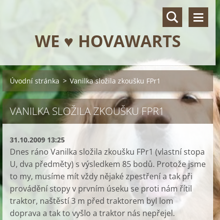
WE ♥ HOVAWARTS
Úvodní stránka
>
Vanilka složila zkoušku FPr1
VANILKA SLOŽILA ZKOUŠKU FPR1
31.10.2009 13:25
Dnes ráno Vanilka složila zkoušku FPr1 (vlastní stopa
U, dva předměty) s výsledkem 85 bodů. Protože jsme
to my, musíme mít vždy nějaké zpestření a tak při
provádění stopy v prvním úseku se proti nám řítil
traktor, naštěstí 3 m před traktorem byl lom
doprava a tak to vyšlo a traktor nás nepřejel.