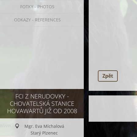
FOTKY - PHOTOS
ODKAZY - REFERENCES
Zpět
FCI Z NERUDOVKY -
CHOVATELSKÁ STANICE
HOVAWARTŮ JIŽ OD 2008
www.hovawarts.cz www.e-t-p.cz
Mgr. Eva Míchalová
Starý Plzenec