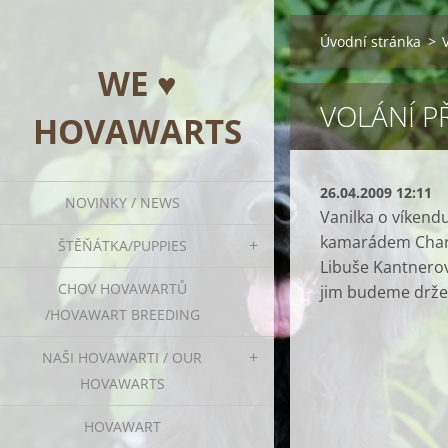
Úvodní stránka
>
WE ♥
VOLÁNÍ P
HOVAWARTS
26.04.2009 12:11
NOVINKY / NEWS
Vanilka o víkendu
kamarádem Charli
ŠTĚŇÁTKA/PUPPIES
Libuše Kantnerová
CHOV HOVAWARTŮ
jim budeme držet
/HOVAWART BREEDING
NAŠI HOVAWARTI / OUR
HOVAWARTS
HOVAWART