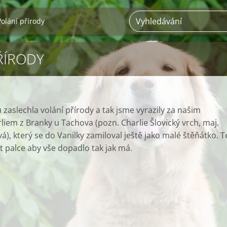
Volání přírody
ŘÍRODY
 zaslechla volání přírody a tak jsme vyrazily za našim
em z Branky u Tachova (pozn. Charlie Šlovický vrch, maj.
), který se do Vanilky zamiloval ještě jako malé štěňátko. 
 palce aby vše dopadlo tak jak má.