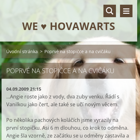
WE ♥ HOVAWARTS
Úvodní stránka
>
Poprvé na stopičce a na cvičáku
POPRVÉ NA STOPIČCE A NA CVIČÁKU
04.09.2009 21:15
...Angie roste jako z vody, dva zuby venku. Řádí s
Vanilkou jako čert, ale také se učí novým věcem.
Po několika pachových koláčích jsme vyrazily na
první stopičku. Asi 6 m dlouhou, co krok to odměna.
Angie šla vzorně, ze začátku se u odměny zastavila a