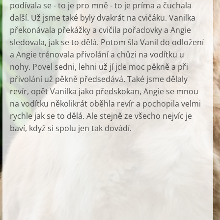
podívala se - to je pro mně - to je príma a čuchala
další. Už jsme také byly dvakrát na cvičáku. Vanilka
překonávala překážky a cvičila pořadovky a Angie
sledovala, jak se to dělá. Potom šla Vanil do odložení
a Angie trénovala přivolání a chůzi na vodítku u
nohy. Povel sedni, lehni už jí jde moc pěkně a při
přivolání už pěkně předsedává. Také jsme dělaly
revír, opět Vanilka jako předskokan, Angie se mnou
na vodítku několikrát oběhla revír a pochopila velmi
rychle jak se to dělá. Ale stejně ze všecho nejvíc je
baví, když si spolu jen tak dovádí.