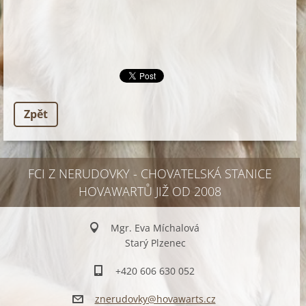
Zpět
FCI Z NERUDOVKY - CHOVATELSKÁ STANICE
HOVAWARTŮ JIŽ OD 2008
Mgr. Eva Míchalová
Starý Plzenec
+420 606 630 052
znerudov
ky@hovaw
arts.cz